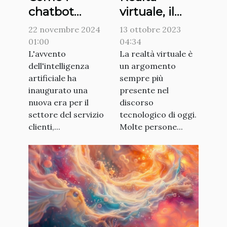
virtuale, il
chatbot
futuro dei
basati su
13 ottobre 2023
22 novembre 2024
videogiochi
intelligenza
04:34
01:00
La realtà virtuale è
artificiale
L'avvento
un argomento
dell'intelligenza
possono
sempre più
artificiale ha
rivoluzionare
presente nel
inaugurato una
il customer
discorso
nuova era per il
service
tecnologico di oggi.
settore del servizio
Molte persone...
clienti,...