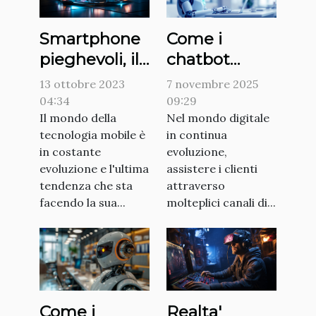
Smartphone
Come i
pieghevoli, il
chatbot
prossimo
multicanale
13 ottobre 2023
7 novembre 2025
grande
stanno
04:34
09:29
passo?
Il mondo della
trasformando
Nel mondo digitale
tecnologia mobile è
in continua
il servizio
in costante
evoluzione,
clienti?
evoluzione e l'ultima
assistere i clienti
tendenza che sta
attraverso
facendo la sua...
molteplici canali di...
Realta'
Come i